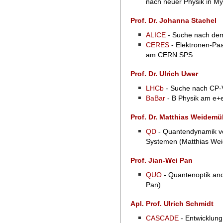
nach neuer Physik in My
Prof. Dr. Johanna Stachel
ALICE
- Suche nach de
CERES
- Elektronen-Paa
am CERN SPS
Prof. Dr. Ulrich Uwer
LHCb
- Suche nach CP-
BaBar
- B Physik am e+e
Prof. Dr. Matthias Weidemül
QD
- Quantendynamik v
Systemen (Matthias Wei
Prof. Jian-Wei Pan
QUO
- Quantenoptik an
Pan)
Apl. Prof. Ulrich Schmidt
CASCADE
- Entwicklung