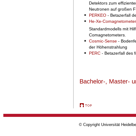
Detektors zum effizient
Neutronen auf großen F
PERKEO
- Betazerfall d
He-Xe-Comagnetomete
Standardmodells mit Hil
Comagnetometers.
Cosmic-Sense
- Bodenf
der Höhenstrahlung
PERC
- Betazerfall des 
Bachelor-, Master- u
© Copyright Universität Heidelb